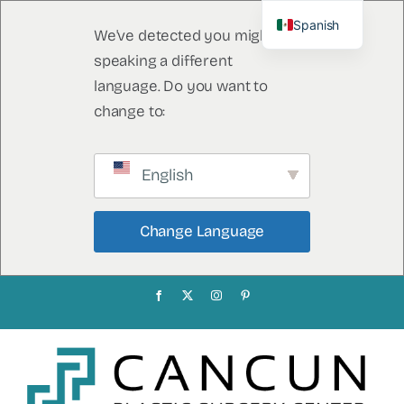
Spanish
We've detected you might be
English
speaking a different
language. Do you want to
change to:
English
 Change Language 
Ir
Facebook
X
Instagram
Pinterest
al
contenido