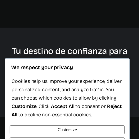
Tu destino de confianza para
cirugía plástica en Cancún
We respect your privacy
Cookies help us improve your experience, deliver
personalized content, and analyze traffic. You
Habla con un asesor
can choose which cookies to allow by clicking
Customize
. Click
Accept All
to consent or
Reject
All
to decline non-essential cookies.
Customize
© 2026 • Todos los derechos reservados • Cancun Plastic