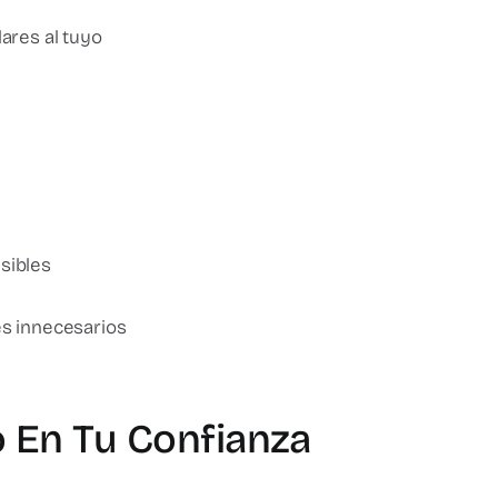
ares al tuyo
sibles
es innecesarios
o En Tu Confianza