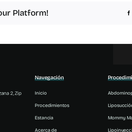
our Platform!
Navegación
Procedim
ana 2, Zip
Inicio
Abdominop
Procedimientos
Liposucció
Estancia
Mommy Ma
Acerca de
Lipoinyecci