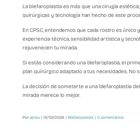
La blefaroplastia es más que una cirugía estética
quirúrgicas y tecnología han hecho de este proc
En CPSC, entendemos que cada rostro es único y 
experiencia técnica, sensibilidad artística y tec
rejuvenecen tu mirada.
Si estás considerando una blefaroplastia, el prim
plan quirúrgico adaptado a tus necesidades. No se
La decisión de someterte a una blefaroplastia de
mirada merece lo mejor.
Por
ajneu
|
01/02/2026
|
Blefaroplastia
|
0 comentarios