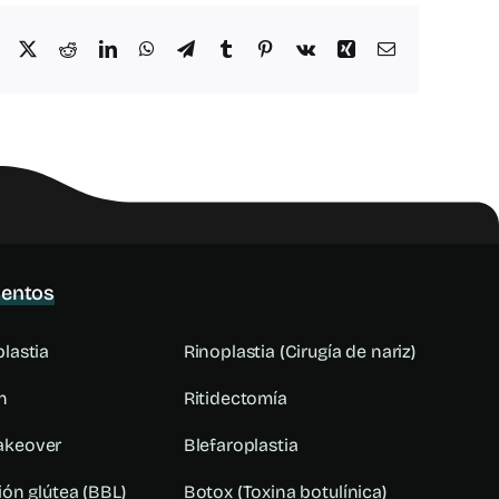
Facebook
X
Reddit
LinkedIn
WhatsApp
Telegram
Tumblr
Pinterest
Vk
Xing
Correo
electrónico
ientos
lastia
Rinoplastia (Cirugía de nariz)
n
Ritidectomía
keover
Blefaroplastia
ón glútea (BBL)
Botox (Toxina botulínica)