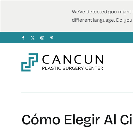
We've detected you might 
different language. Do you
Ir
Facebook
X
Instagram
Pinterest
al
contenido
Cómo Elegir Al C